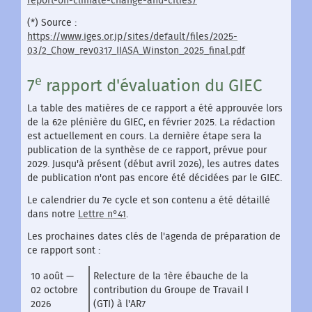
report-on-climate-change-and-cities/
(*) Source :
https://www.iges.or.jp/sites/default/files/2025-
03/2_Chow_rev0317_IIASA_Winston_2025_final.pdf
e
7
rapport d'évaluation du GIEC
La table des matières de ce rapport a été approuvée lors
de la 62e plénière du GIEC, en février 2025. La rédaction
est actuellement en cours. La dernière étape sera la
publication de la synthèse de ce rapport, prévue pour
2029. Jusqu'à présent (début avril 2026), les autres dates
de publication n'ont pas encore été décidées par le GIEC.
Le calendrier du 7e cycle et son contenu a été détaillé
dans notre
Lettre n°41
.
Les prochaines dates clés de l'agenda de préparation de
ce rapport sont :
10 août —
Relecture de la 1ère ébauche de la
02 octobre
contribution du Groupe de Travail I
2026
(GTI) à l'AR7