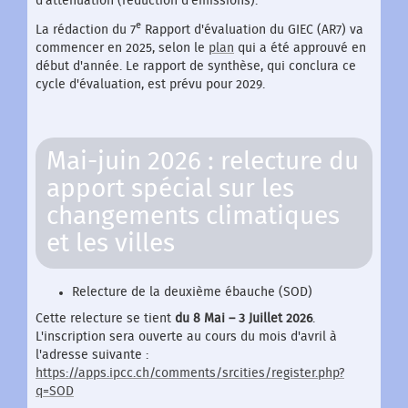
d'atténuation (réduction d'émissions).
e
La rédaction du 7
Rapport d'évaluation du GIEC (AR7) va
commencer en 2025, selon le
plan
qui a été approuvé en
début d'année. Le rapport de synthèse, qui conclura ce
cycle d'évaluation, est prévu pour 2029.
Mai-juin 2026 : relecture du
apport spécial sur les
changements climatiques
et les villes
Relecture de la deuxième ébauche (SOD)
Cette relecture se tient
du 8 Mai – 3 Juillet 2026
.
L'inscription sera ouverte au cours du mois d'avril à
l'adresse suivante :
https://apps.ipcc.ch/comments/srcities/register.php?
q=SOD