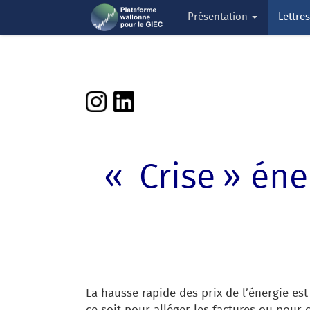
Présentation
Lettre
« Crise » éne
La hausse rapide des prix de l’énergie es
ce soit pour alléger les factures ou pour