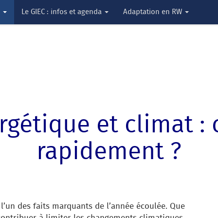
s
Le GIEC : infos et agenda
Adaptation en RW
rgétique et climat 
rapidement ?
t l’un des faits marquants de l’année écoulée. Que
 contribuer à limiter les changements climatiques,