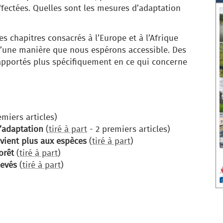
fectées. Quelles sont les mesures d’adaptation
es chapitres consacrés à l’Europe et à l’Afrique
d’une manière que nous espérons accessible. Des
apportés plus spécifiquement en ce qui concerne
emiers articles)
d’adaptation
(
tiré à part
- 2 premiers articles)
nvient plus aux espèces
(
tiré à part
)
orêt
(
tiré à part
)
levés
(
tiré à part
)